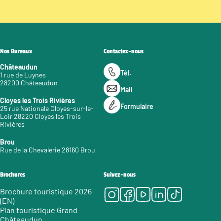
Nos Bureaux
Contactez-nous
Châteaudun
Tél.
1 rue de Luynes
28200 Châteaudun
Mail
Cloyes les Trois Rivières
Formulaire
25 rue Nationale Cloyes-sur-le-
Loir 28220 Cloyes les Trois
Rivières
Brou
Rue de la Chevalerie 28160 Brou
Brochures
Suivez-nous
Instagram
Facebook
Youtube
LinkedIn
Tiktok
Brochure touristique 2026
(EN)
Plan touristique Grand
Châteaudun