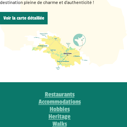
destination pleine de charme et d’authenticité !
Voir la carte détaillée
Restaurants
Accommodations
Hobbies
Heritage
Walks