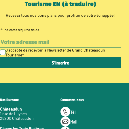
Tourisme EN (à traduire)
Recevez tous nos bons plans pour profiter de votre échappée !
"
*
" indicates required fields
J’accepte de recevoir la Newsletter de Grand Châteaudun
Tourisme
*
Nos Bureaux
Contactez-nous
Châteaudun
Tél.
1 rue de Luynes
28200 Châteaudun
Mail
Cloyes les Trois Rivières