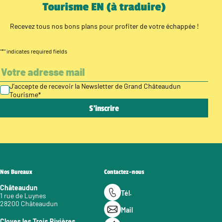
Tourisme EN (à traduire)
Recevez tous nos bons plans pour profiter de votre échappée !
"
*
" indicates required fields
J’accepte de recevoir la Newsletter de Grand Châteaudun
Tourisme
*
Nos Bureaux
Contactez-nous
Châteaudun
Tél.
1 rue de Luynes
28200 Châteaudun
Mail
Cloyes les Trois Rivières