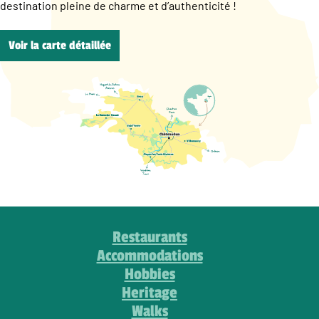
destination pleine de charme et d’authenticité !
Voir la carte détaillée
Restaurants
Accommodations
Hobbies
Heritage
Walks