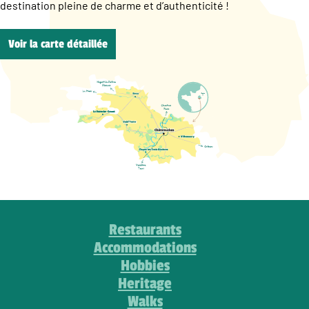
destination pleine de charme et d’authenticité !
Voir la carte détaillée
Restaurants
Accommodations
Hobbies
Heritage
Walks