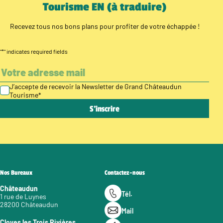
Tourisme EN (à traduire)
Recevez tous nos bons plans pour profiter de votre échappée !
"
*
" indicates required fields
J’accepte de recevoir la Newsletter de Grand Châteaudun
Tourisme
*
Nos Bureaux
Contactez-nous
Châteaudun
Tél.
1 rue de Luynes
28200 Châteaudun
Mail
Cloyes les Trois Rivières