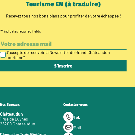
Tourisme EN (à traduire)
Recevez tous nos bons plans pour profiter de votre échappée !
"
*
" indicates required fields
J’accepte de recevoir la Newsletter de Grand Châteaudun
Tourisme
*
Nos Bureaux
Contactez-nous
Châteaudun
Tél.
1 rue de Luynes
28200 Châteaudun
Mail
Cloyes les Trois Rivières