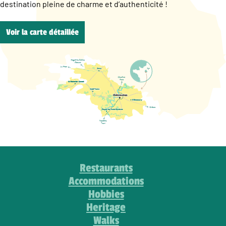
destination pleine de charme et d’authenticité !
Voir la carte détaillée
Restaurants
Accommodations
Hobbies
Heritage
Walks