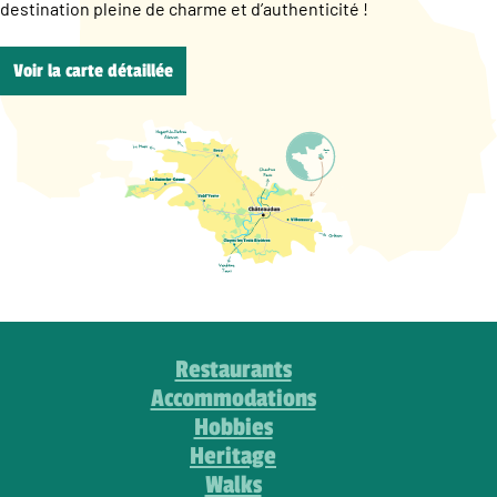
destination pleine de charme et d’authenticité !
Voir la carte détaillée
Restaurants
Accommodations
Hobbies
Heritage
Walks