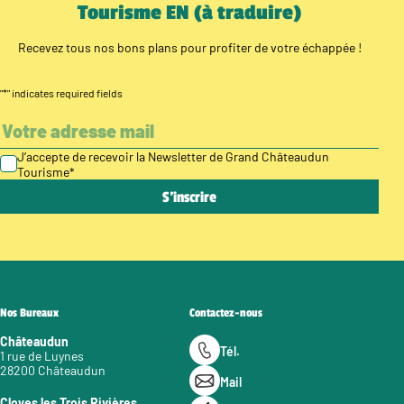
Tourisme EN (à traduire)
Recevez tous nos bons plans pour profiter de votre échappée !
"
*
" indicates required fields
J’accepte de recevoir la Newsletter de Grand Châteaudun
Tourisme
*
Nos Bureaux
Contactez-nous
Châteaudun
Tél.
1 rue de Luynes
28200 Châteaudun
Mail
Cloyes les Trois Rivières