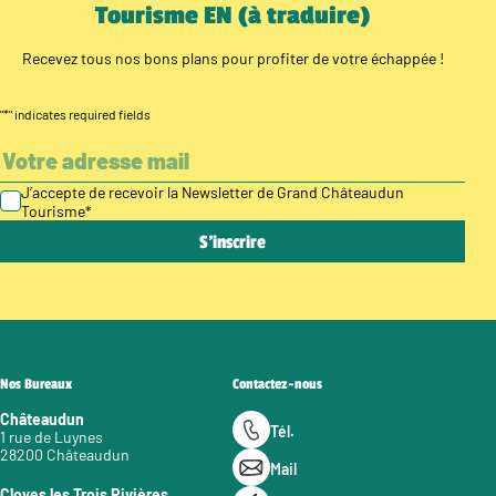
Tourisme EN (à traduire)
Recevez tous nos bons plans pour profiter de votre échappée !
"
*
" indicates required fields
J’accepte de recevoir la Newsletter de Grand Châteaudun
Tourisme
*
Nos Bureaux
Contactez-nous
Châteaudun
Tél.
1 rue de Luynes
28200 Châteaudun
Mail
Cloyes les Trois Rivières