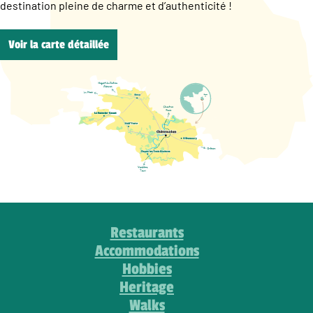
destination pleine de charme et d’authenticité !
Voir la carte détaillée
Restaurants
Accommodations
Hobbies
Heritage
Walks