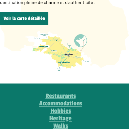
destination pleine de charme et d’authenticité !
Voir la carte détaillée
Restaurants
Accommodations
Hobbies
Heritage
Walks