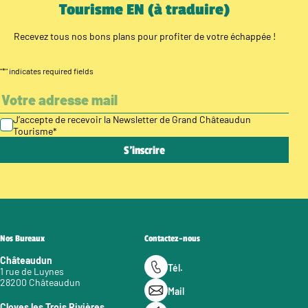
Tourisme EN (à traduire)
Recevez tous nos bons plans pour profiter de votre échappée !
"
*
" indicates required fields
J’accepte de recevoir la Newsletter de Grand Châteaudun
Tourisme
*
Nos Bureaux
Contactez-nous
Châteaudun
Tél.
1 rue de Luynes
28200 Châteaudun
Mail
Cloyes les Trois Rivières