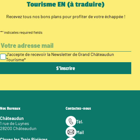
Tourisme EN (à traduire)
Recevez tous nos bons plans pour profiter de votre échappée !
"
*
" indicates required fields
J’accepte de recevoir la Newsletter de Grand Châteaudun
Tourisme
*
Nos Bureaux
Contactez-nous
Châteaudun
Tél.
1 rue de Luynes
28200 Châteaudun
Mail
Cloyes les Trois Rivières