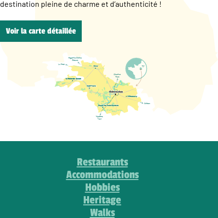
destination pleine de charme et d’authenticité !
Voir la carte détaillée
Restaurants
Accommodations
Hobbies
Heritage
Walks