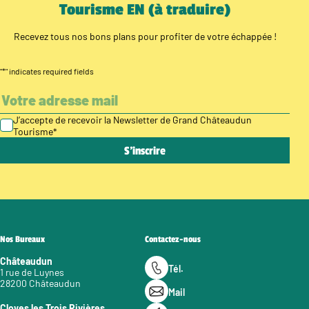
Tourisme EN (à traduire)
Recevez tous nos bons plans pour profiter de votre échappée !
"
*
" indicates required fields
J’accepte de recevoir la Newsletter de Grand Châteaudun
Tourisme
*
Nos Bureaux
Contactez-nous
Châteaudun
Tél.
1 rue de Luynes
28200 Châteaudun
Mail
Cloyes les Trois Rivières