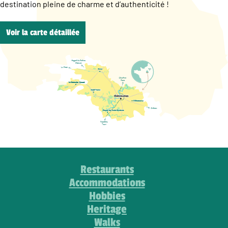
destination pleine de charme et d’authenticité !
Voir la carte détaillée
Restaurants
Accommodations
Hobbies
Heritage
Walks