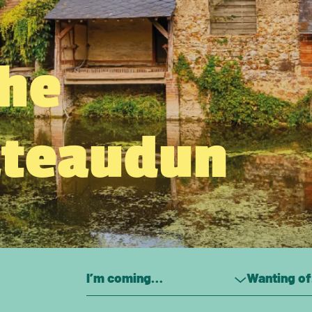
the
âteaudun