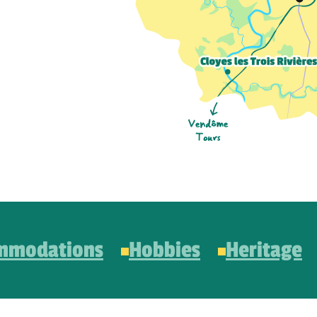
mmodations
Hobbies
Heritage