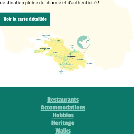
destination pleine de charme et d’authenticité !
Voir la carte détaillée
Restaurants
Accommodations
Hobbies
Heritage
Walks