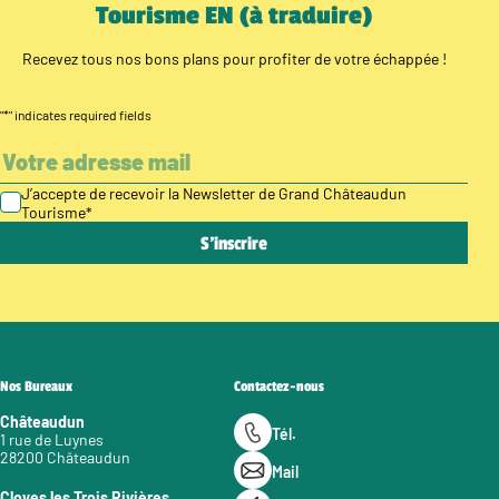
Tourisme EN (à traduire)
Recevez tous nos bons plans pour profiter de votre échappée !
"
*
" indicates required fields
J’accepte de recevoir la Newsletter de Grand Châteaudun
Tourisme
*
Nos Bureaux
Contactez-nous
Châteaudun
Tél.
1 rue de Luynes
28200 Châteaudun
Mail
Cloyes les Trois Rivières