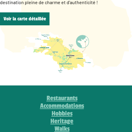
destination pleine de charme et d’authenticité !
Voir la carte détaillée
Restaurants
Accommodations
Hobbies
Heritage
Walks