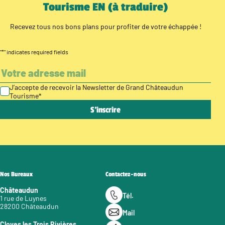
Tourisme EN (à traduire)
Recevez tous nos bons plans pour profiter de votre échappée !
"
*
" indicates required fields
J’accepte de recevoir la Newsletter de Grand Châteaudun
Tourisme
*
Nos Bureaux
Contactez-nous
Châteaudun
Tél.
1 rue de Luynes
28200 Châteaudun
Mail
Cloyes les Trois Rivières