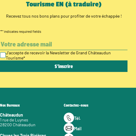
Tourisme EN (à traduire)
Recevez tous nos bons plans pour profiter de votre échappée !
"
*
" indicates required fields
J’accepte de recevoir la Newsletter de Grand Châteaudun
Tourisme
*
Nos Bureaux
Contactez-nous
Châteaudun
Tél.
1 rue de Luynes
28200 Châteaudun
Mail
Cloyes les Trois Rivières