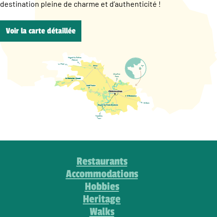
destination pleine de charme et d’authenticité !
Voir la carte détaillée
Restaurants
Accommodations
Hobbies
Heritage
Walks