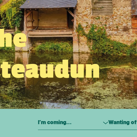
the
âteaudun