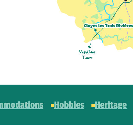
mmodations
Hobbies
Heritage