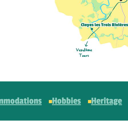
mmodations
Hobbies
Heritage