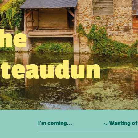
the
âteaudun