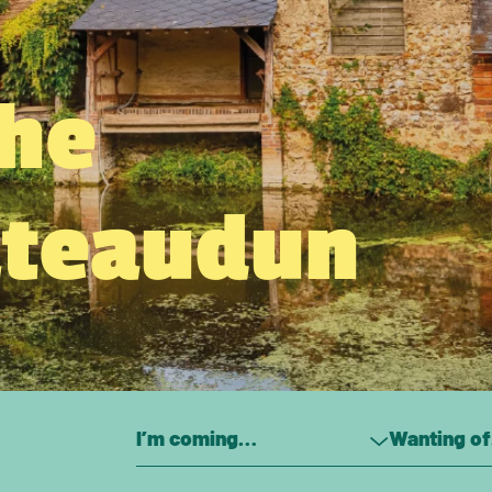
the
âteaudun