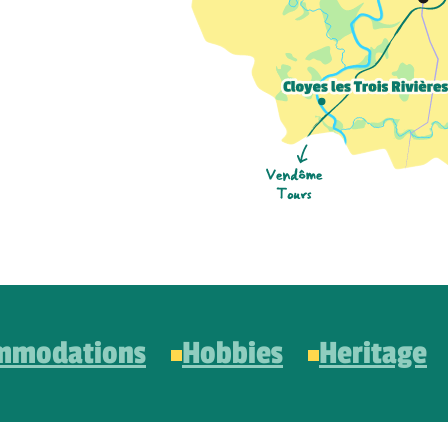
mmodations
Hobbies
Heritage