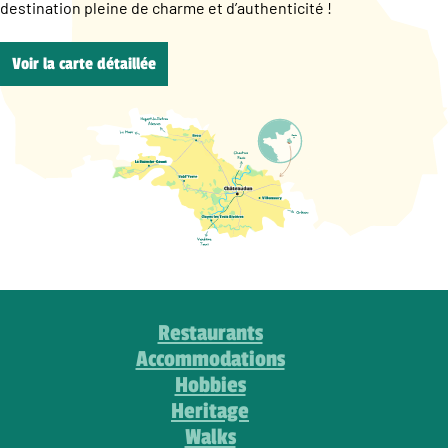
destination pleine de charme et d’authenticité !
Voir la carte détaillée
Restaurants
Accommodations
Hobbies
Heritage
Walks