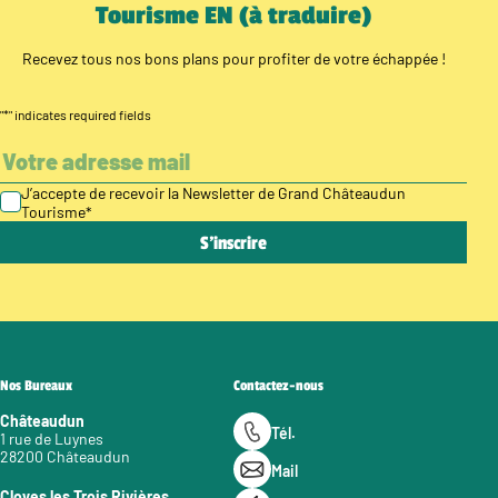
Tourisme EN (à traduire)
Recevez tous nos bons plans pour profiter de votre échappée !
"
*
" indicates required fields
J’accepte de recevoir la Newsletter de Grand Châteaudun
Tourisme
*
Nos Bureaux
Contactez-nous
Châteaudun
Tél.
1 rue de Luynes
28200 Châteaudun
Mail
Cloyes les Trois Rivières