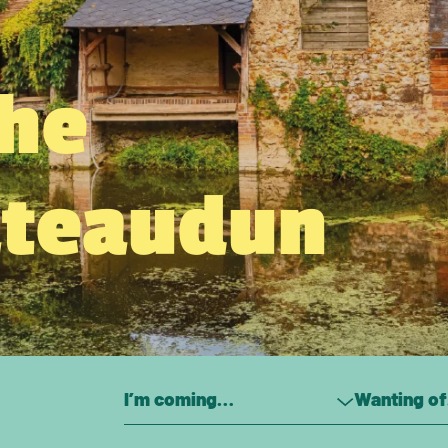
the
âteaudun