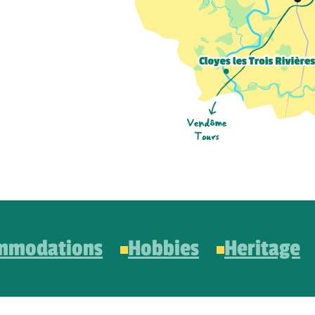
mmodations
Hobbies
Heritage