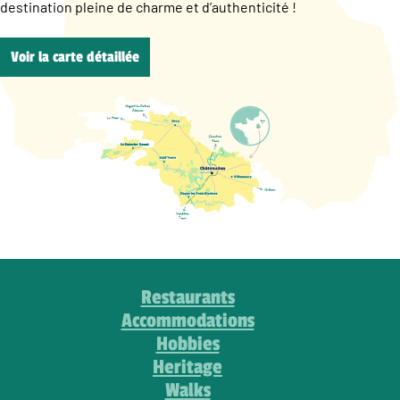
destination pleine de charme et d’authenticité !
Voir la carte détaillée
Restaurants
Accommodations
Hobbies
Heritage
Walks