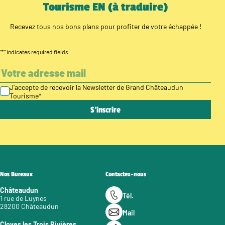
Tourisme EN (à traduire)
Recevez tous nos bons plans pour profiter de votre échappée !
"
*
" indicates required fields
J’accepte de recevoir la Newsletter de Grand Châteaudun
Tourisme
*
Nos Bureaux
Contactez-nous
Châteaudun
Tél.
1 rue de Luynes
28200 Châteaudun
Mail
Cloyes les Trois Rivières