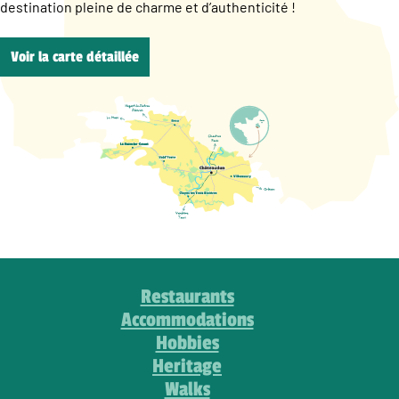
destination pleine de charme et d’authenticité !
Voir la carte détaillée
Restaurants
Accommodations
Hobbies
Heritage
Walks