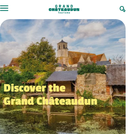
Skip
to
content
Discover the
Grand Châteaudun