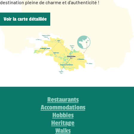
destination pleine de charme et d’authenticité !
Voir la carte détaillée
Restaurants
Accommodations
Hobbies
Heritage
Walks