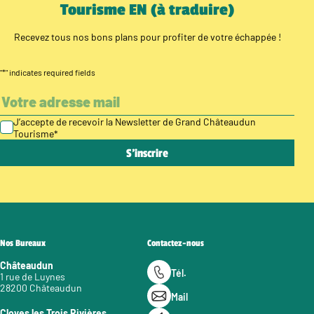
Tourisme EN (à traduire)
Recevez tous nos bons plans pour profiter de votre échappée !
"
*
" indicates required fields
J’accepte de recevoir la Newsletter de Grand Châteaudun
Tourisme
*
Nos Bureaux
Contactez-nous
Châteaudun
Tél.
1 rue de Luynes
28200 Châteaudun
Mail
Cloyes les Trois Rivières