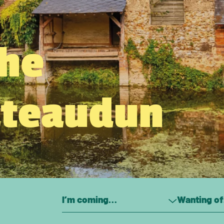
the
âteaudun