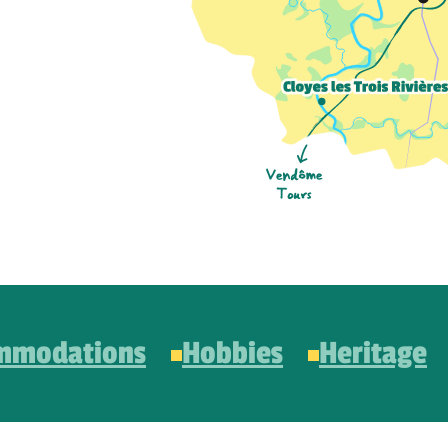
mmodations
Hobbies
Heritage