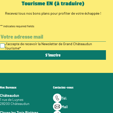
Tourisme EN (à traduire)
Recevez tous nos bons plans pour profiter de votre échappée !
"
*
" indicates required fields
J’accepte de recevoir la Newsletter de Grand Châteaudun
Tourisme
*
Nos Bureaux
Contactez-nous
Châteaudun
Tél.
1 rue de Luynes
28200 Châteaudun
Mail
Cloyes les Trois Rivières