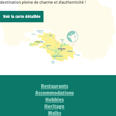
destination pleine de charme et d’authenticité !
Voir la carte détaillée
Restaurants
Accommodations
Hobbies
Heritage
Walks