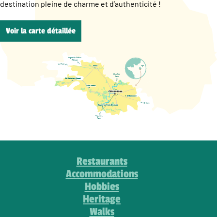
destination pleine de charme et d’authenticité !
Voir la carte détaillée
Restaurants
Accommodations
Hobbies
Heritage
Walks