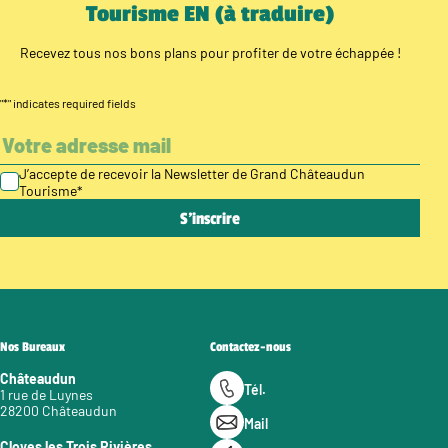
Tourisme EN (à traduire)
Recevez tous nos bons plans pour profiter de votre échappée !
"
*
" indicates required fields
J’accepte de recevoir la Newsletter de Grand Châteaudun
Tourisme
*
Nos Bureaux
Contactez-nous
Châteaudun
Tél.
1 rue de Luynes
28200 Châteaudun
Mail
Cloyes les Trois Rivières