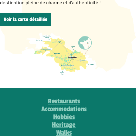
destination pleine de charme et d’authenticité !
Voir la carte détaillée
Restaurants
Accommodations
Hobbies
Heritage
Walks