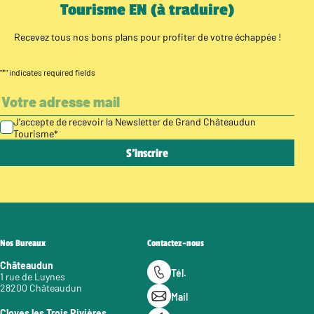
Tourisme EN (à traduire)
Recevez tous nos bons plans pour profiter de votre échappée !
"
*
" indicates required fields
J’accepte de recevoir la Newsletter de Grand Châteaudun
Tourisme
*
Nos Bureaux
Contactez-nous
Châteaudun
Tél.
1 rue de Luynes
28200 Châteaudun
Mail
Cloyes les Trois Rivières