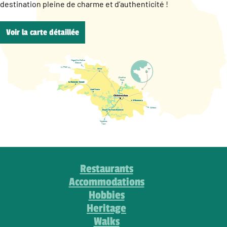
destination pleine de charme et d’authenticité !
Voir la carte détaillée
Restaurants
Accommodations
Hobbies
Heritage
Walks