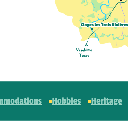
mmodations
Hobbies
Heritage