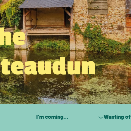
the
âteaudun