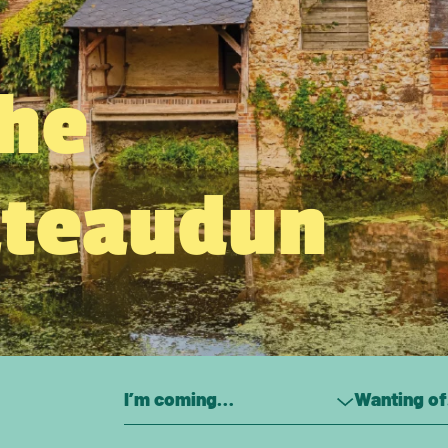
the
âteaudun