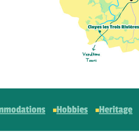
mmodations
Hobbies
Heritage