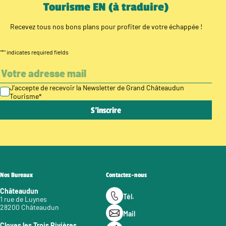
Tourisme EN (à traduire)
Recevez tous nos bons plans pour profiter de votre échappée !
"
*
" indicates required fields
J’accepte de recevoir la Newsletter de Grand Châteaudun
Tourisme
*
Nos Bureaux
Contactez-nous
Châteaudun
Tél.
1 rue de Luynes
28200 Châteaudun
Mail
Cloyes les Trois Rivières