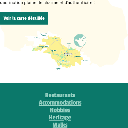
destination pleine de charme et d’authenticité !
Voir la carte détaillée
Restaurants
Accommodations
Hobbies
Heritage
Walks