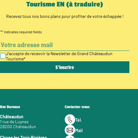
Tourisme EN (à traduire)
Recevez tous nos bons plans pour profiter de votre échappée !
"
*
" indicates required fields
J’accepte de recevoir la Newsletter de Grand Châteaudun
Tourisme
*
Nos Bureaux
Contactez-nous
Châteaudun
Tél.
1 rue de Luynes
28200 Châteaudun
Mail
Cloyes les Trois Rivières