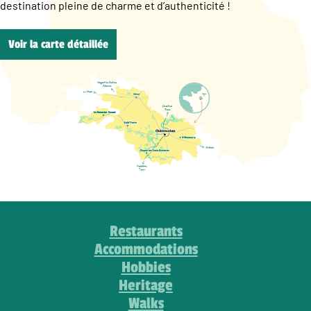
destination pleine de charme et d’authenticité !
Voir la carte détaillée
Restaurants
Accommodations
Hobbies
Heritage
Walks