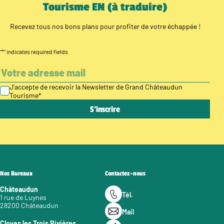
Tourisme EN (à traduire)
Recevez tous nos bons plans pour profiter de votre échappée !
"
*
" indicates required fields
J’accepte de recevoir la Newsletter de Grand Châteaudun
Tourisme
*
Nos Bureaux
Contactez-nous
Châteaudun
Tél.
1 rue de Luynes
28200 Châteaudun
Mail
Cloyes les Trois Rivières