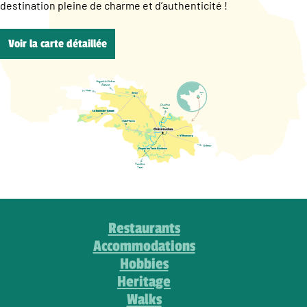
destination pleine de charme et d’authenticité !
Voir la carte détaillée
Restaurants
Accommodations
Hobbies
Heritage
Walks