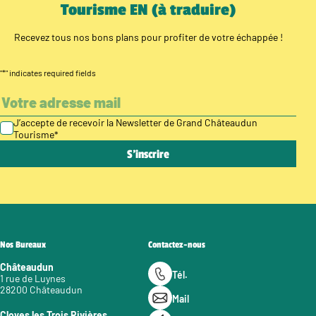
Tourisme EN (à traduire)
Recevez tous nos bons plans pour profiter de votre échappée !
"
*
" indicates required fields
J’accepte de recevoir la Newsletter de Grand Châteaudun
Tourisme
*
Nos Bureaux
Contactez-nous
Châteaudun
Tél.
1 rue de Luynes
28200 Châteaudun
Mail
Cloyes les Trois Rivières