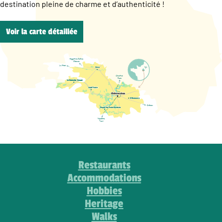
destination pleine de charme et d’authenticité !
Voir la carte détaillée
Restaurants
Accommodations
Hobbies
Heritage
Walks