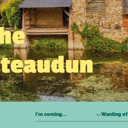
the
âteaudun