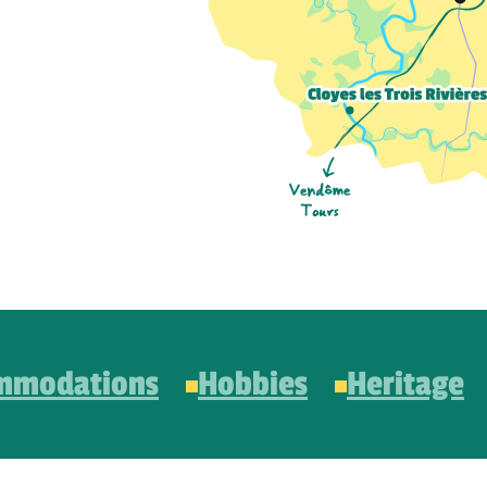
mmodations
Hobbies
Heritage