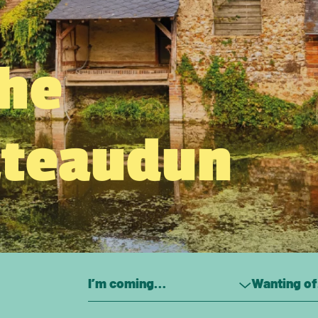
the
âteaudun