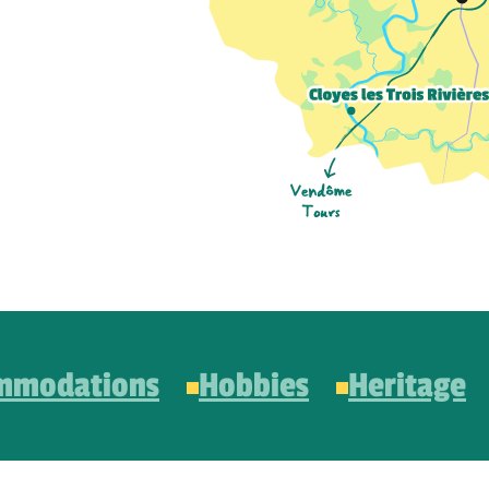
mmodations
Hobbies
Heritage