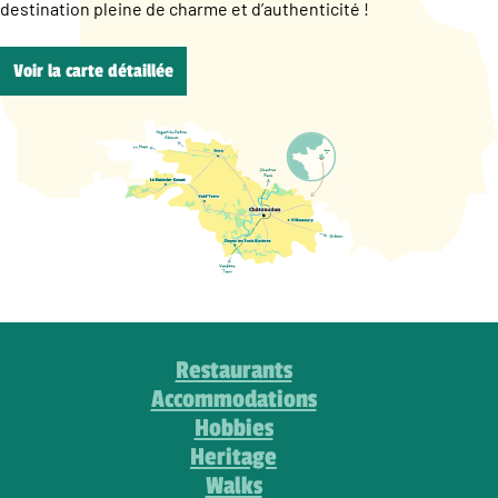
destination pleine de charme et d’authenticité !
Voir la carte détaillée
Restaurants
Accommodations
Hobbies
Heritage
Walks