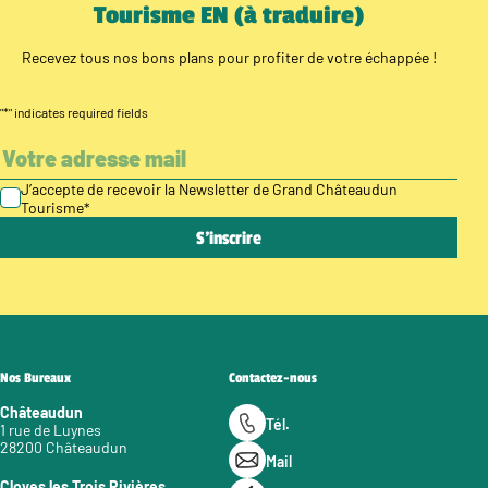
Tourisme EN (à traduire)
Recevez tous nos bons plans pour profiter de votre échappée !
"
*
" indicates required fields
J’accepte de recevoir la Newsletter de Grand Châteaudun
Tourisme
*
Nos Bureaux
Contactez-nous
Châteaudun
Tél.
1 rue de Luynes
28200 Châteaudun
Mail
Cloyes les Trois Rivières