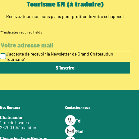
Tourisme EN (à traduire)
Recevez tous nos bons plans pour profiter de votre échappée !
"
*
" indicates required fields
J’accepte de recevoir la Newsletter de Grand Châteaudun
Tourisme
*
Nos Bureaux
Contactez-nous
Châteaudun
Tél.
1 rue de Luynes
28200 Châteaudun
Mail
Cloyes les Trois Rivières