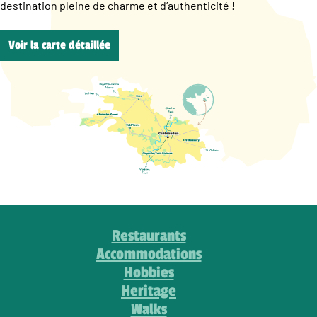
destination pleine de charme et d’authenticité !
Voir la carte détaillée
Restaurants
Accommodations
Hobbies
Heritage
Walks