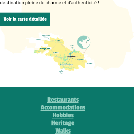
destination pleine de charme et d’authenticité !
Voir la carte détaillée
Restaurants
Accommodations
Hobbies
Heritage
Walks