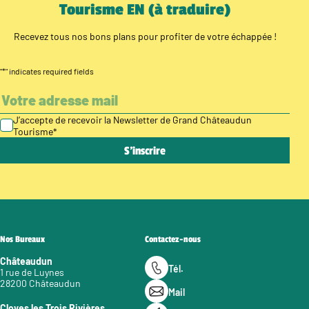
Tourisme EN (à traduire)
Recevez tous nos bons plans pour profiter de votre échappée !
"
*
" indicates required fields
J’accepte de recevoir la Newsletter de Grand Châteaudun
Tourisme
*
Nos Bureaux
Contactez-nous
Châteaudun
Tél.
1 rue de Luynes
28200 Châteaudun
Mail
Cloyes les Trois Rivières