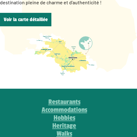
destination pleine de charme et d’authenticité !
Voir la carte détaillée
Restaurants
Accommodations
Hobbies
Heritage
Walks