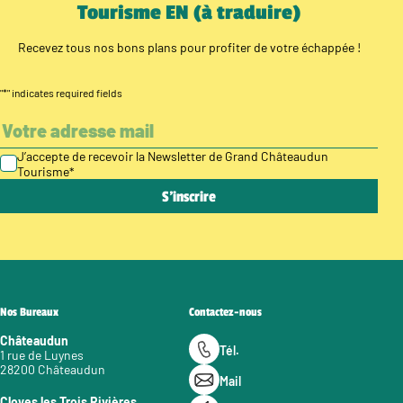
Tourisme EN (à traduire)
Recevez tous nos bons plans pour profiter de votre échappée !
"
*
" indicates required fields
J’accepte de recevoir la Newsletter de Grand Châteaudun
Tourisme
*
Nos Bureaux
Contactez-nous
Châteaudun
Tél.
1 rue de Luynes
28200 Châteaudun
Mail
Cloyes les Trois Rivières