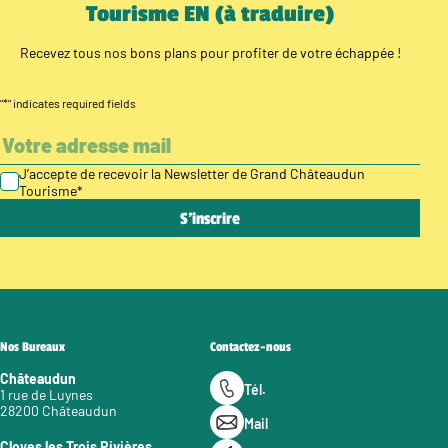
Tourisme EN (à traduire)
Recevez tous nos bons plans pour profiter de votre échappée !
"
*
" indicates required fields
J’accepte de recevoir la Newsletter de Grand Châteaudun
Tourisme
*
Nos Bureaux
Contactez-nous
Châteaudun
Tél.
1 rue de Luynes
28200 Châteaudun
Mail
Cloyes les Trois Rivières