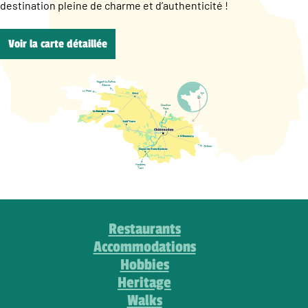
destination pleine de charme et d’authenticité !
Voir la carte détaillée
Restaurants
Accommodations
Hobbies
Heritage
Walks