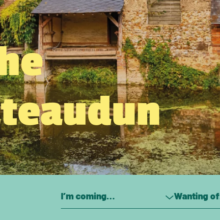
the
âteaudun