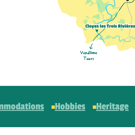
mmodations
Hobbies
Heritage