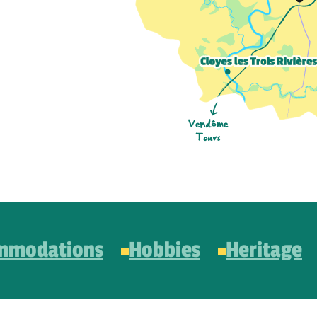
mmodations
Hobbies
Heritage