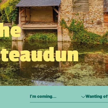
the
âteaudun