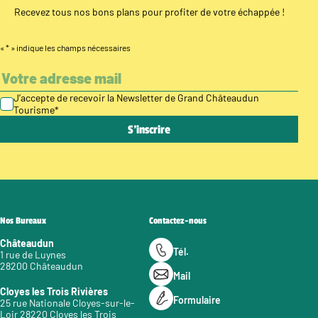
Recevez tous nos bons plans pour profiter de votre échappée !
«
*
» indique les champs nécessaires
J’accepte de recevoir la Newsletter de Grand Châteaudun
Tourisme
*
Nos Bureaux
Contactez-nous
Châteaudun
Tél.
1 rue de Luynes
28200 Châteaudun
Mail
Cloyes les Trois Rivières
Formulaire
25 rue Nationale Cloyes-sur-le-
Loir 28220 Cloyes les Trois