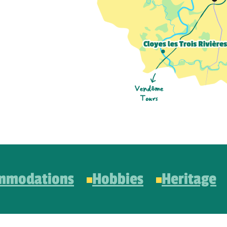
mmodations
Hobbies
Heritage