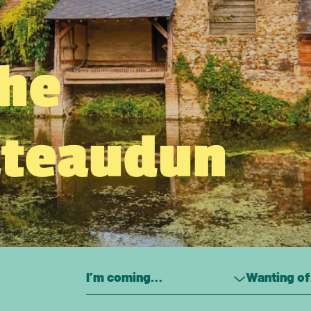
the
âteaudun