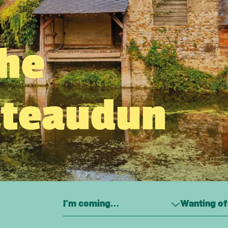
the
âteaudun