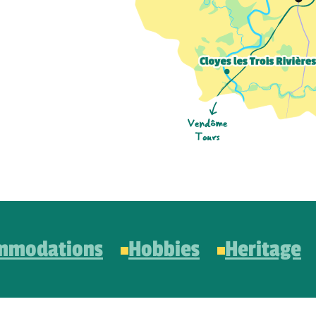
mmodations
Hobbies
Heritage