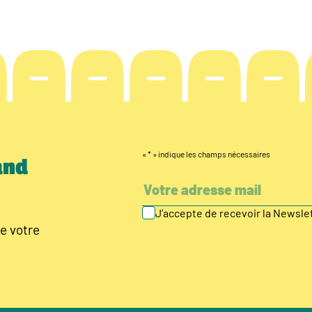
«
*
» indique les champs nécessaires
and
J’accepte de recevoir la Newsl
e votre