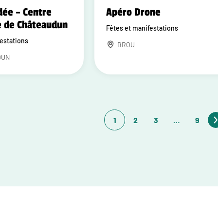
dée – Centre
Apéro Drone
e de Châteaudun
Fêtes et manifestations
festations
BROU
DUN
1
2
3
…
9