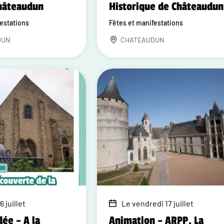
Châteaudun
Historique de Châteaudun
festations
Fêtes et manifestations
DUN
CHATEAUDUN
6 juillet
Le vendredi 17 juillet
dée – A la
Animation – ARPP, La