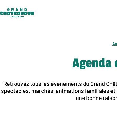
Aller
au
contenu
Ac
Agenda 
Retrouvez tous les événements du Grand Châte
spectacles, marchés, animations familiales et r
une bonne raison 