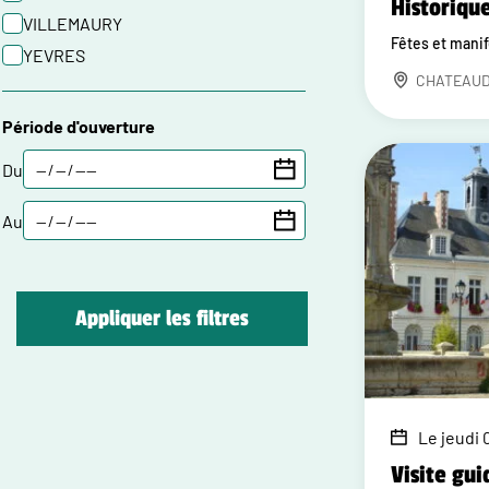
Historiqu
VILLEMAURY
Fêtes et mani
YEVRES
CHATEAU
Période d'ouverture
Du
Au
Appliquer les filtres
Le jeudi 0
Visite gui