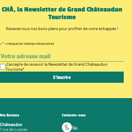
CHÂ, la Newsletter de Grand Châteaudun
Tourisme
Recevez tous nos bons plans pour profiter de votre échappée !
«
*
» indique les champs nécessaires
J’accepte de recevoir la Newsletter de Grand Châteaudun
Tourisme
*
Nos Bureaux
Contactez-nous
Châteaudun
Tél.
1 rue de Luynes