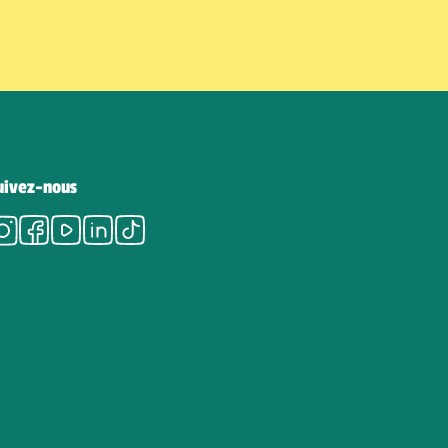
uivez-nous
Instagram
Facebook
Youtube
LinkedIn
Tiktok