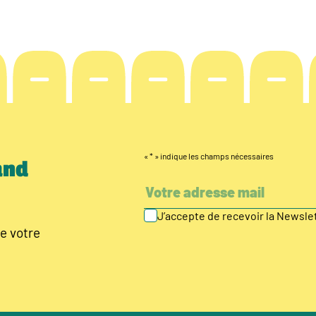
«
*
» indique les champs nécessaires
and
J’accepte de recevoir la Newsl
e votre