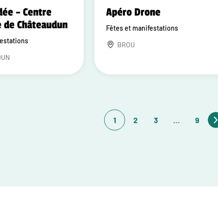
dée – Centre
Apéro Drone
e de Châteaudun
Fêtes et manifestations
festations
BROU
DUN
1
2
3
…
9