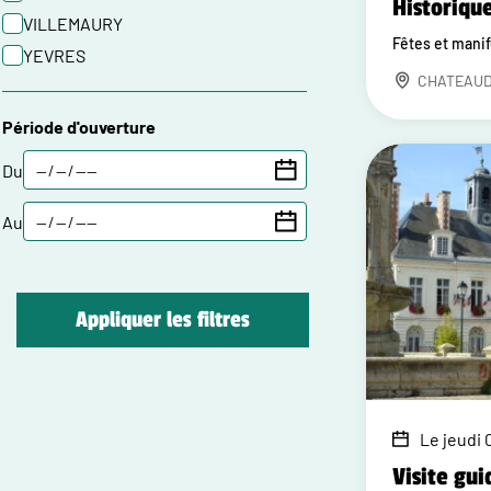
Historiqu
VILLEMAURY
Fêtes et mani
YEVRES
CHATEAU
Période d'ouverture
Du
Au
Appliquer les filtres
Le jeudi 0
Visite gui