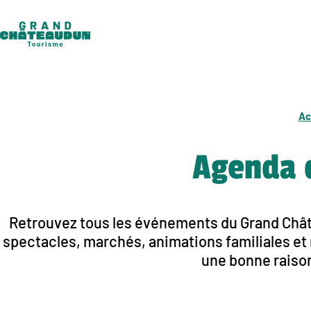
Aller
au
contenu
Ac
Agenda 
Retrouvez tous les événements du Grand Châte
spectacles, marchés, animations familiales et r
une bonne raison 