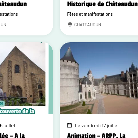
Châteaudun
Historique de Châteaudun
festations
Fêtes et manifestations
DUN
CHATEAUDUN
6 juillet
Le vendredi 17 juillet
dée – A la
Animation – ARPP, La