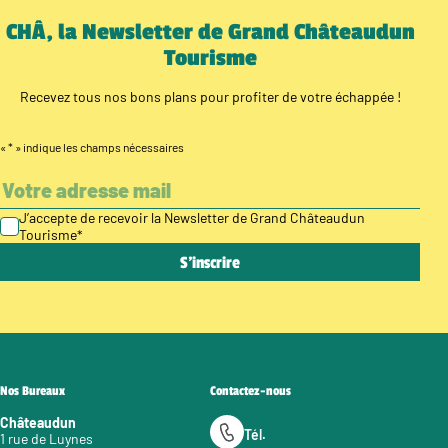
CHÂ, la Newsletter de Grand Châteaudun
Tourisme
Recevez tous nos bons plans pour profiter de votre échappée !
«
*
» indique les champs nécessaires
J’accepte de recevoir la Newsletter de Grand Châteaudun
Tourisme
*
Nos Bureaux
Contactez-nous
Châteaudun
Tél.
1 rue de Luynes